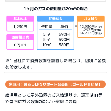
1ヶ月のガスの使用量が20m³の場合
基本料金
従量料金
ガス料金
1,230円
使用量
単価
12,930円
(小計)
1,293円
(税額)
14,223円
(税込)
5m³
590円
設備相当費
5m³
590円
10m³
580円
0円※1
※1 当社にて消費設備を設置した場合は、個別に金額
を設定します。
家庭用：暮らしLPGサポート会員用【ゴールドⅡ料金】
給湯用として屋外設置のガス給湯器で、調理はIH等
で屋内にガス設備がないご家庭に最適