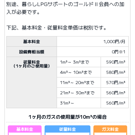
別途、暮らしLPGサポートのゴールドⅡ会員への加
入が必要です。
下記、基本料金・従量料金単価は税別です。
基本料金
1,000円/月
設備費相当額
0円※1
従量料金
1m³
～
3m³
まで
590円/m³
（1ヶ月のご使用量）
4m³
～
10m³
まで
580円/m³
11m³
～
20m³
まで
570円/m³
21m³
～
30m³
まで
560円/m³
31m³
～
560円/m³
1ヶ月のガスの使用量が10m³の場合
基本料金
従量料金
ガス料金