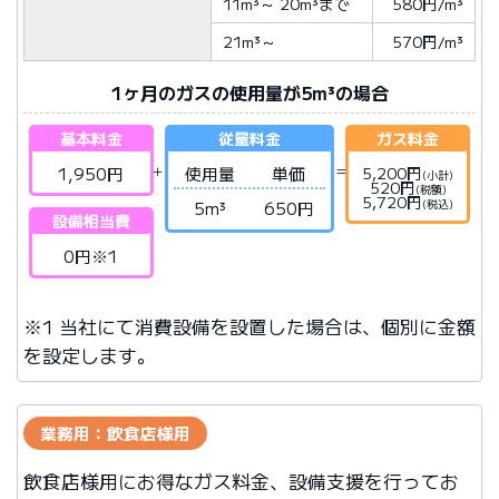
11m³
～
20m³
まで
580円/m³
21m³
～
570円/m³
1ヶ月のガスの使用量が5m³の場合
基本料金
従量料金
ガス料金
1,950円
使用量
単価
5,200円
(小計)
520円
(税額)
5,720円
(税込)
5m³
650円
設備相当費
0円※1
※1 当社にて消費設備を設置した場合は、個別に金額
を設定します。
業務用：飲食店様用
飲食店様用にお得なガス料金、設備支援を行ってお