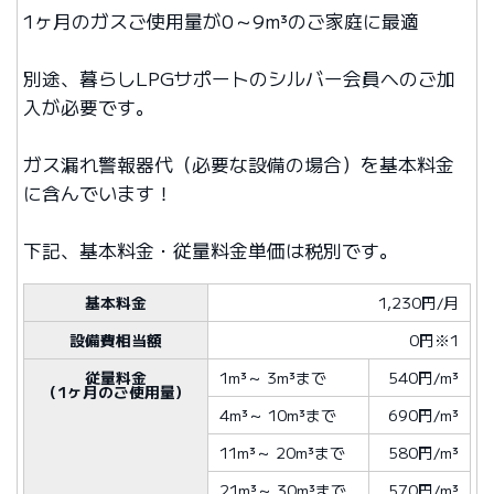
1ヶ月のガスご使用量が0～9m³のご家庭に最適
別途、暮らしLPGサポートのシルバー会員へのご加
入が必要です。
ガス漏れ警報器代（必要な設備の場合）を基本料金
に含んでいます！
下記、基本料金・従量料金単価は税別です。
基本料金
1,230円/月
設備費相当額
0円※1
従量料金
1m³
～
3m³
まで
540円/m³
（1ヶ月のご使用量）
4m³
～
10m³
まで
690円/m³
11m³
～
20m³
まで
580円/m³
21m³
～
30m³
まで
570円/m³