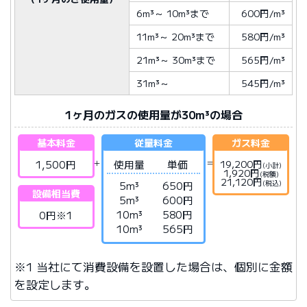
6m³
～
10m³
まで
600円/m³
11m³
～
20m³
まで
580円/m³
21m³
～
30m³
まで
565円/m³
31m³
～
545円/m³
1ヶ月のガスの使用量が30m³の場合
基本料金
従量料金
ガス料金
1,500円
使用量
単価
19,200円
(小計)
1,920円
(税額)
21,120円
(税込)
5m³
650円
設備相当費
5m³
600円
10m³
580円
0円※1
10m³
565円
※1 当社にて消費設備を設置した場合は、個別に金額
を設定します。