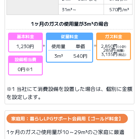
31m³
～
570円/m³
1ヶ月のガスの使用量が3m³の場合
基本料金
従量料金
ガス料金
1,230円
使用量
単価
2,850円
(小計)
285円
(税額)
3,135円
(税込)
3m³
540円
設備相当費
0円※1
※1 当社にて消費設備を設置した場合は、個別に金額
を設定します。
家庭用：暮らしLPGサポート会員用【ゴールド料金】
1ヶ月のガスご使用量が10～29m³のご家庭に最適