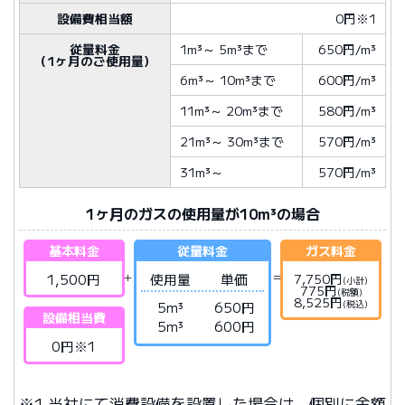
設備費相当額
0円※1
従量料金
1m³
～
5m³
まで
650円/m³
（1ヶ月のご使用量）
6m³
～
10m³
まで
600円/m³
11m³
～
20m³
まで
580円/m³
21m³
～
30m³
まで
570円/m³
31m³
～
570円/m³
1ヶ月のガスの使用量が10m³の場合
基本料金
従量料金
ガス料金
1,500円
使用量
単価
7,750円
(小計)
775円
(税額)
8,525円
(税込)
5m³
650円
設備相当費
5m³
600円
0円※1
※1 当社にて消費設備を設置した場合は、個別に金額