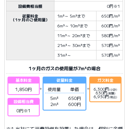
設備費相当額
0円※1
従量料金
1m³
～
5m³
まで
650円/m³
（1ヶ月のご使用量）
6m³
～
10m³
まで
600円/m³
11m³
～
20m³
まで
580円/m³
21m³
～
30m³
まで
570円/m³
31m³
～
570円/m³
1ヶ月のガスの使用量が7m³の場合
基本料金
従量料金
ガス料金
1,850円
使用量
単価
6,300円
(小計)
630円
(税額)
6,930円
(税込)
5m³
650円
設備相当費
2m³
600円
0円※1
※1 当社にて消費設備を設置した場合は、個別に金額