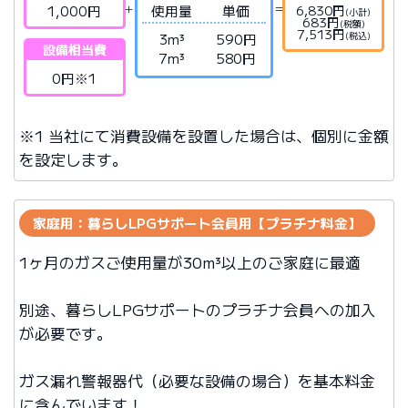
1,000円
使用量
単価
6,830円
(小計)
683円
(税額)
7,513円
(税込)
3m³
590円
設備相当費
7m³
580円
0円※1
※1 当社にて消費設備を設置した場合は、個別に金額
を設定します。
家庭用：暮らしLPGサポート会員用【プラチナ料金】
1ヶ月のガスご使用量が30m³以上のご家庭に最適
別途、暮らしLPGサポートのプラチナ会員への加入
が必要です。
ガス漏れ警報器代（必要な設備の場合）を基本料金
に含んでいます！