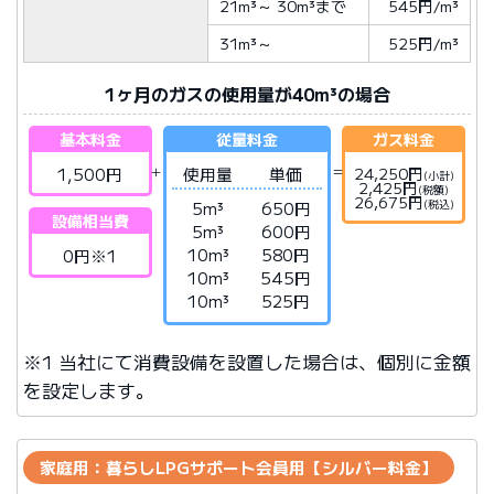
21m³
～
30m³
まで
545円/m³
31m³
～
525円/m³
1ヶ月のガスの使用量が40m³の場合
基本料金
従量料金
ガス料金
1,500円
使用量
単価
24,250円
(小計)
2,425円
(税額)
26,675円
(税込)
5m³
650円
設備相当費
5m³
600円
10m³
580円
0円※1
10m³
545円
10m³
525円
※1 当社にて消費設備を設置した場合は、個別に金額
を設定します。
家庭用：暮らしLPGサポート会員用【シルバー料金】