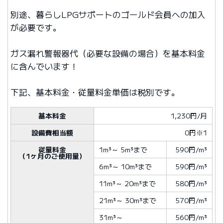
別途、暮らしLPGサポートのゴールド会員への加入
が必要です。
ガス漏れ警報器代（必要な設備の場合）を基本料金
に含んでいます！
下記、基本料金・従量料金単価は税別です。
基本料金
1,230円/月
設備費相当額
0円※1
従量料金
1m³
～
5m³
まで
590円/m³
（1ヶ月のご使用量）
6m³
～
10m³
まで
590円/m³
11m³
～
20m³
まで
580円/m³
21m³
～
30m³
まで
570円/m³
31m³
～
560円/m³