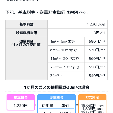
下記、基本料金・従量料金単価は税別です。
基本料金
1,230円/月
設備費相当額
0円※1
従量料金
1m³
～
5m³
まで
580円/m³
（1ヶ月のご使用量）
6m³
～
10m³
まで
570円/m³
11m³
～
20m³
まで
560円/m³
21m³
～
30m³
まで
550円/m³
31m³
～
540円/m³
1ヶ月のガスの使用量が30m³の場合
基本料金
従量料金
ガス料金
1,230円
使用量
単価
18,080円
(小計)
1,808円
(税額)
19,888円
(税込)