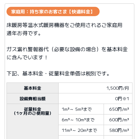
家庭用：持ち家のお客さま【快適料金】
床暖房等温水式暖房機器をご使用されるご家庭用
通年お得です。
ガス漏れ警報器代（必要な設備の場合）を基本料金
に含んでいます！
下記、基本料金・従量料金単価は税別です。
基本料金
1,500円/月
設備費相当額
0円※1
従量料金
1m³
～
5m³
まで
650円/m³
（1ヶ月のご使用量）
6m³
～
10m³
まで
600円/m³
11m³
～
20m³
まで
580円/m³