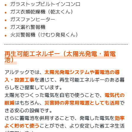
ガラストップビルトインコンロ
ガス衣類乾燥機（乾太くん）
ガスファンヒーター
ガス漏れ警報機
火災警報機（けむり発見くん）
再生可能エネルギー（太陽光発電・蓄電
池）
アルテックでは、
太陽光発電システムや蓄電池の導
入・設置工事
を通じて、再生可能エネルギーのある暮
らしをご提案しています。
太陽光でつくった電気を自宅で使うことで、
電気代の
削減
はもちろん、
災害時の非常用電源としても活用
で
きる安心の設備です。
さらに蓄電池を併用することで、発電した電気を
効率
よく貯めて使う
ことができ、より安定した省エネ生活