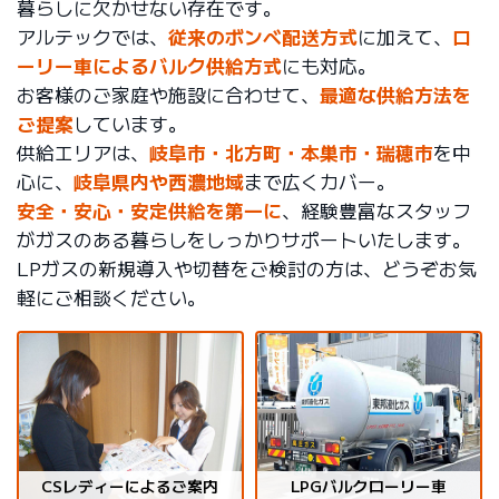
暮らしに欠かせない存在です。
アルテックでは、
従来のボンベ配送方式
に加えて、
ロ
ーリー車によるバルク供給方式
にも対応。
お客様のご家庭や施設に合わせて、
最適な供給方法を
ご提案
しています。
供給エリアは、
岐阜市・北方町・本巣市・瑞穂市
を中
心に、
岐阜県内や西濃地域
まで広くカバー。
安全・安心・安定供給を第一に
、経験豊富なスタッフ
がガスのある暮らしをしっかりサポートいたします。
LPガスの新規導入や切替をご検討の方は、どうぞお気
軽にご相談ください。
CSレディーによるご案内
LPGバルクローリー車