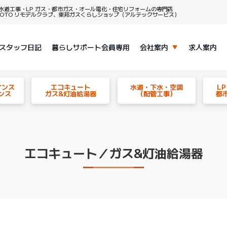
水道工事・LP ガス・都市ガス・オール電化・住宅リフォームの専門店
、TOTO リモデルクラブ、東邦ガスくらしショップ（アルテックサービス）
スタッフ日記
暮らしサポート会員専用
会社案内
求人案内
ナンス
エコキュート
水道・下水・空調
L
ンス
ガス&灯油給湯器
（配管工事）
都
エコキュート／ガス&灯油給湯器