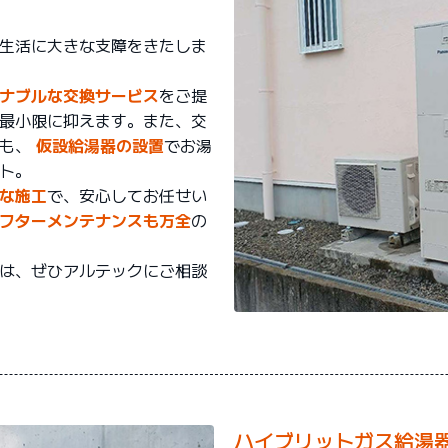
生活に大きな支障をきたしま
ナブルな交換サービス
をご提
最小限に抑えます。また、交
でも、
仮設給湯器の設置
でお湯
ト。
な施工
で、安心してお任せい
フターメンテナンスも万全
の
は、ぜひアルテックにご相談
ハイブリットガス給湯器