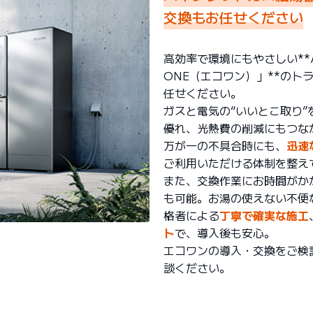
交換もお任せください
高効率で環境にもやさしい**
ONE（エコワン）」**のト
任せください。
ガスと電気の“いいとこ取り
優れ、光熱費の削減にもつな
万が一の不具合時にも、
迅速
ご利用いただける体制を整え
また、交換作業にお時間がか
も可能。お湯の使えない不便
格者による
丁寧で確実な施工
ト
で、導入後も安心。
エコワンの導入・交換をご検
談ください。