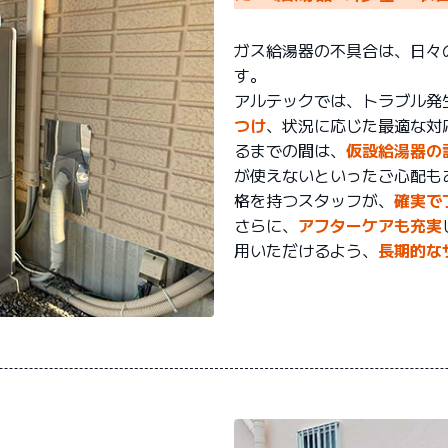
ガス給湯器の不具合は、日々
す。
アルテックでは、トラブル発
つけ
、状況に応じた最適な対
るまでの間は、
仮設給湯器の
が使えないといったご心配も
格を持つスタッフが、
確実で
さらに、
アフターケアも充実
用いただけるよう、
長期的な