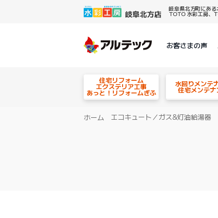
岐阜県北方町にある
TOTO 水彩工房
お客さまの声
住宅リフォーム
水回りメンテ
エクステリア工事
住宅メンテナ
あっと！リフォームぎふ
エコキュート／ガス&灯油給湯器
ホーム