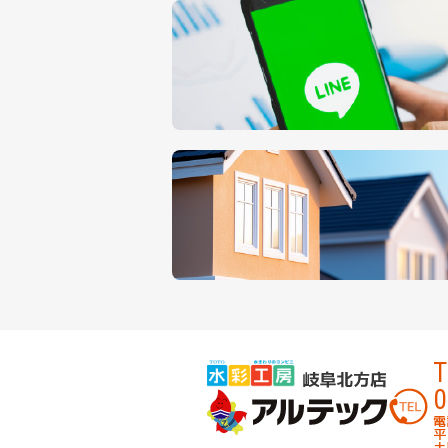
T
0
電
平
土