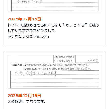
今後は、このような規模の修繕を行うことはおそらく起
こらず、小さな小さな修繕になろうかと思いますが、そ
の折は中田様、渡辺様にお願いさせていただくつもりで
おります。とても素晴らしい社員様です。
2025年12月15日
寒さもひとしお厳しい折でございますので、社長様、社
トイレの詰り修理をお願いしました所、とても早く対応
員の皆様にはどうぞくれぐれもご自愛くださいますよう
していただきたすかりました。
お祈り申し上げます。
ありがとうございました。
略儀ながら書中をもちまして御礼申し上げます。
敬具
2025年12月15日
大変感謝しております。