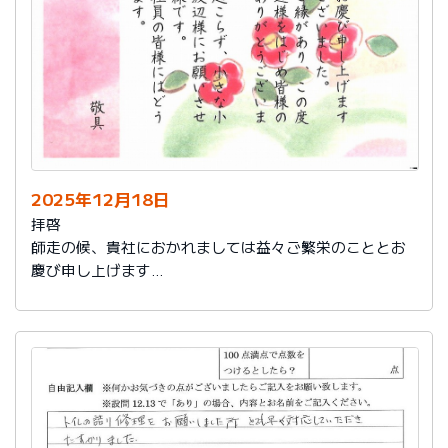
2025年12月18日
拝啓
師走の候、貴社におかれましては益々ご繁栄のこととお
慶び申し上げます
さて、このたびは結構なお品を賜り、誠にありがとうご
ざいました。
また、本日は心のこもったお葉書を受け取りました。ご
縁があり、この度の拙宅のリフォームを御社様にお願い
し、中田様、渡辺様をはじめ皆様のおかげをもちまし
て、毎日快適に暮らしております。ありがとうございま
した。