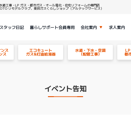
水道工事・LP ガス・都市ガス・オール電化・住宅リフォームの専門店
、TOTO リモデルクラブ、東邦ガスくらしショップ（アルテックサービス）
スタッフ日記
暮らしサポート会員専用
会社案内
求人案内
ナンス
エコキュート
水道・下水・空調
L
ンス
ガス&灯油給湯器
（配管工事）
都
イベント告知