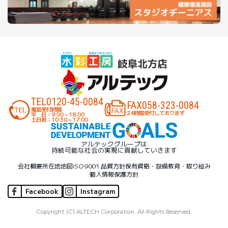
TEL
0120-45-0084
FAX
058-323-0084
電話受付時間
24時間受付しております
平 日：9:00～18:00
土日祝：10:30～17:00
アルテックグループは
持続可能な社会の実現に貢献していきます
会社概要
所在地地図
ISO9001 品質方針
保有資格・設備
教育・取り組み
個人情報保護方針
Facebook
Instagram
Copyright (C) ALTECH Corporation. All Rights Reserved.