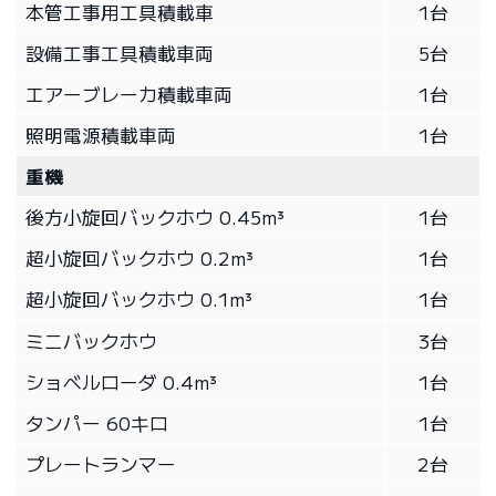
本管工事用工具積載車
1台
設備工事工具積載車両
5台
エアーブレーカ積載車両
1台
照明電源積載車両
1台
重機
後方小旋回バックホウ 0.45m³
1台
超小旋回バックホウ 0.2m³
1台
超小旋回バックホウ 0.1m³
1台
ミニバックホウ
3台
ショベルローダ 0.4m³
1台
タンパー 60キロ
1台
プレートランマー
2台