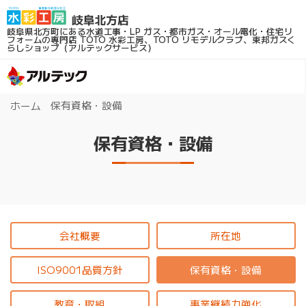
岐阜県北方町にある水道工事・LP ガス・都市ガス・オール電化・住宅リ
フォームの専門店
TOTO 水彩工房、TOTO リモデルクラブ、東邦ガスく
らしショップ（アルテックサービス）
保有資格・設備
ホーム
保有資格・設備
会社概要
所在地
ISO9001品質方針
保有資格・設備
教育・取組
事業継続力強化