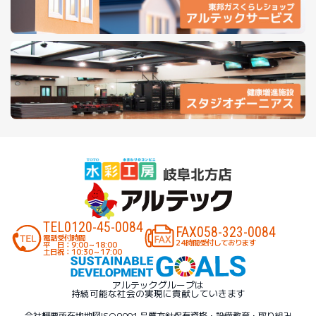
TEL
0120-45-0084
FAX
058-323-0084
電話受付時間
24時間受付しております
平 日：9:00～18:00
土日祝：10:30～17:00
アルテックグループは
持続可能な社会の実現に貢献していきます
会社概要
所在地地図
ISO9001 品質方針
保有資格・設備
教育・取り組み