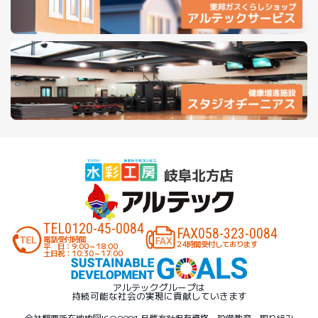
TEL
0120-45-0084
FAX
058-323-0084
電話受付時間
24時間受付しております
平 日：9:00～18:00
土日祝：10:30～17:00
アルテックグループは
持続可能な社会の実現に貢献していきます
会社概要
所在地地図
ISO9001 品質方針
保有資格・設備
教育・取り組み