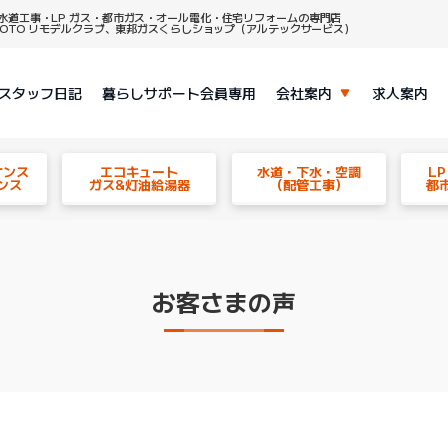
水道工事・LP ガス・都市ガス・オール電化・住宅リフォームの専門店
、TOTO リモデルクラブ、東邦ガスくらしショップ（アルテックサービス）
スタッフ日記
暮らしサポート会員専用
会社案内
求人案内
ナンス
エコキュート
水道・下水・空調
L
ンス
ガス&灯油給湯器
（配管工事）
都
お客さまの声