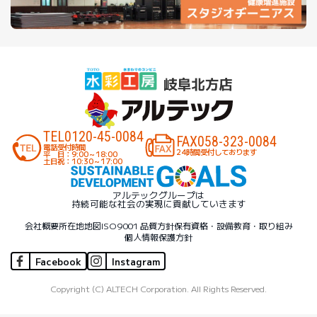
TEL
0120-45-0084
FAX
058-323-0084
電話受付時間
24時間受付しております
平 日：9:00～18:00
土日祝：10:30～17:00
アルテックグループは
持続可能な社会の実現に貢献していきます
会社概要
所在地地図
ISO9001 品質方針
保有資格・設備
教育・取り組み
個人情報保護方針
Facebook
Instagram
Copyright (C) ALTECH Corporation. All Rights Reserved.