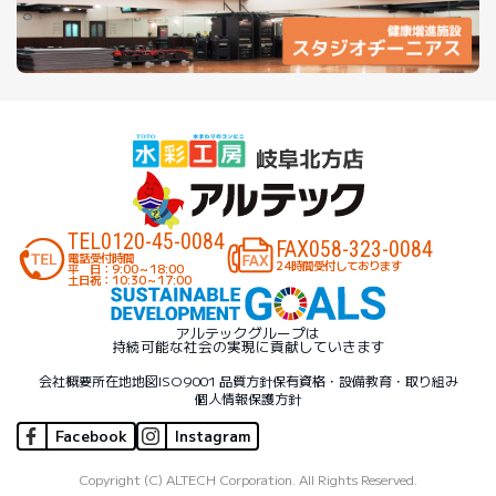
TEL
0120-45-0084
FAX
058-323-0084
電話受付時間
24時間受付しております
平 日：9:00～18:00
土日祝：10:30～17:00
アルテックグループは
持続可能な社会の実現に貢献していきます
会社概要
所在地地図
ISO9001 品質方針
保有資格・設備
教育・取り組み
個人情報保護方針
Facebook
Instagram
Copyright (C) ALTECH Corporation. All Rights Reserved.